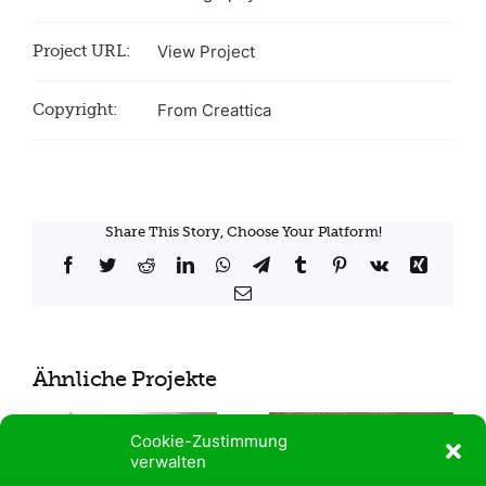
Project URL:
View Project
Copyright:
From Creattica
Share This Story, Choose Your Platform!
Facebook
Twitter
Reddit
LinkedIn
WhatsApp
Telegram
Tumblr
Pinterest
Vk
Xing
E-
Mail
Ähnliche Projekte
Cookie-Zustimmung
verwalten